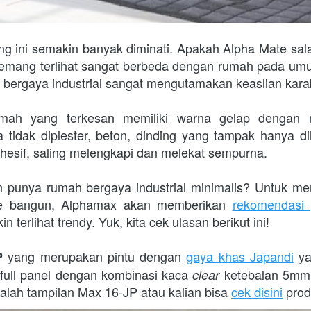
ng ini semakin banyak diminati. Apakah Alpha Mate sal
mang terlihat sangat berbeda dengan rumah pada umumny
ergaya industrial sangat mengutamakan keaslian kara
ah yang terkesan memiliki warna gelap dengan mat
tidak diplester, beton, dinding yang tampak hanya di
esif, saling melengkapi dan melekat sempurna.

n punya rumah bergaya industrial minimalis? Untuk m
ate bangun, Alphamax akan memberikan 
rekomendasi 
terlihat trendy. Yuk, kita cek ulasan berikut ini!

 yang merupakan pintu dengan 
gaya khas Japandi
 y
P
u full panel dengan kombinasi kaca 
ketebalan 5mm,
clear 
adalah tampilan Max 16-JP atau kalian bisa 
cek disini
 pro