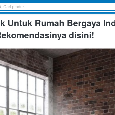
Cari produk...
Cari produk...
k Untuk Rumah Bergaya Ind
 Rekomendasinya disini!