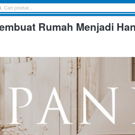
Cari produk...
Cari produk...
Membuat Rumah Menjadi Han