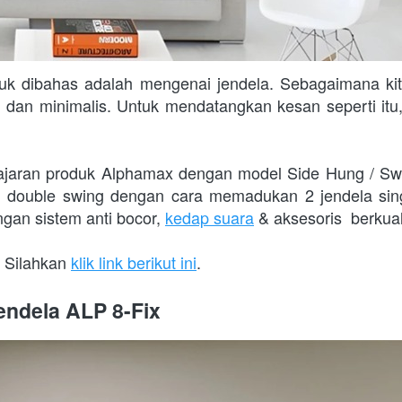
uk dibahas adalah mengenai jendela. Sebagaimana kita 
 dan minimalis. Untuk mendatangkan kesan seperti itu
jaran produk Alphamax dengan model Side Hung / Swin
  double swing dengan cara memadukan 2 jendela single
ngan sistem anti bocor, 
kedap suara
 & aksesoris  berkual
 Silahkan 
klik link berikut ini
.
ndela ALP 8-Fix