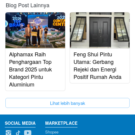
Blog Post Lainnya
Alphamax Raih
Feng Shui Pintu
Penghargaan Top
Utama: Gerbang
Brand 2025 untuk
Rejeki dan Energi
Kategori Pintu
Positif Rumah Anda
Aluminium
`
Lihat lebih banyak
SOCIAL MEDIA
MARKETPLACE
Shopee