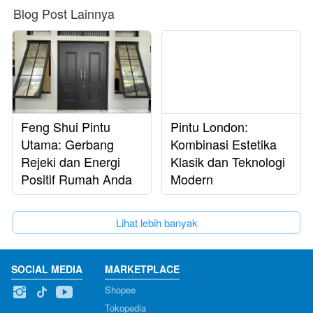
Blog Post Lainnya
Feng Shui Pintu
Pintu London:
Utama: Gerbang
Kombinasi Estetika
Rejeki dan Energi
Klasik dan Teknologi
Positif Rumah Anda
Modern
`
Lihat lebih banyak
SOCIAL MEDIA
MARKETPLACE
Shopee
Tokopedia