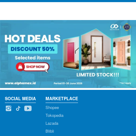
SOCIAL MEDIA
MARKETPLACE
Shopee
Tokopedia
Lazada
Blibli