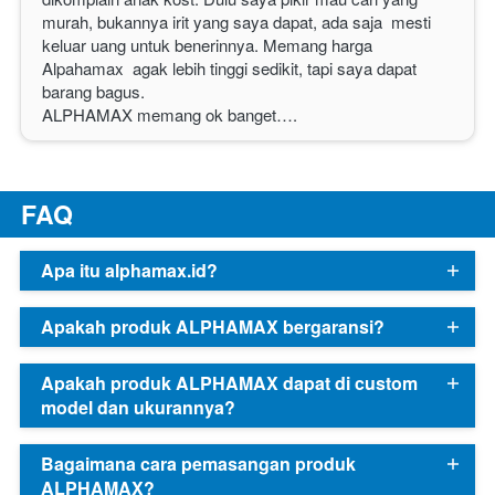
murah, bukannya irit yang saya dapat, ada saja  mesti 
keluar uang untuk benerinnya. Memang harga 
Alpahamax  agak lebih tinggi sedikit, tapi saya dapat 
barang bagus.
ALPHAMAX
 memang ok banget…. 
F
AQ
Apa itu alphamax.id?
Apakah produk ALPHAMAX bergaransi?
Apakah produk ALPHAMAX dapat di custom
model dan ukurannya?
Bagaimana cara pemasangan produk
ALPHAMAX?