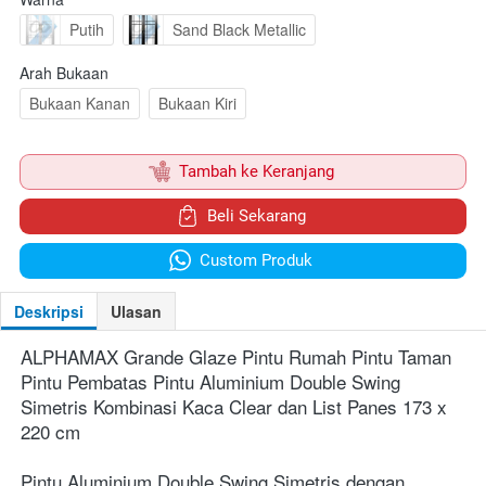
Putih
Sand Black Metallic
Arah Bukaan
Bukaan Kanan
Bukaan Kiri
`
Tambah ke Keranjang
`
Beli Sekarang
`
Custom Produk
Deskripsi
Ulasan
ALPHAMAX Grande Glaze Pintu Rumah Pintu Taman 
Pintu Pembatas Pintu Aluminium 
Double Swing 
Simetris 
Kombinasi Kaca Clear dan List Panes 173 x 
220 cm
Pintu Aluminium 
Double Swing Simetris 
dengan 