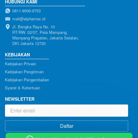
HUBUNGI KAMI
0811-9006-9753
mail@alphamax.id
Jl. Bangka Raya No. 10

RT/RW. 02/07, Pela Mampang, 
Mampang Prapatan, Jakarta Selatan, 
DKI Jakarta 12720
KEBIJAKAN
Kebijakan Privasi
Kebijakan Pengiriman
Kebijakan Pengembalian
Syarat & Ketentuan
NEWSLETTER
Daftar
`