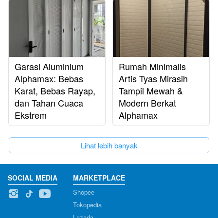
Garasi Aluminium
Rumah Minimalis
Alphamax: Bebas
Artis Tyas Mirasih
Karat, Bebas Rayap,
Tampil Mewah &
dan Tahan Cuaca
Modern Berkat
Ekstrem
Alphamax
`
Lihat lebih banyak
SOCIAL MEDIA
MARKETPLACE
Shopee
Tokopedia
Lazada